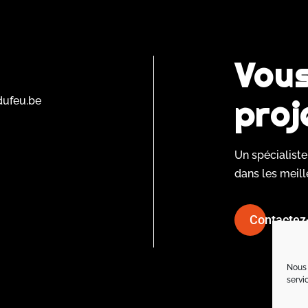
Vous
proj
dufeu.be
Un spécialist
dans les meill
Contactez-
Nous 
servi