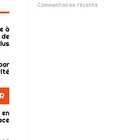
Commentaires récents
e à
 de
lus
par
ité
ER
 en
ace