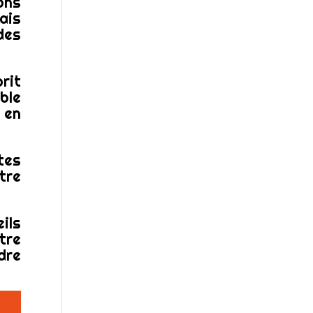
ons
ais
des
rit
ble
 en
tes
tre
ils
tre
dre