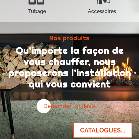
Tubage
Accessoires
Nos produits
Qu’importe la façon de
vous chauffer, nous
proposerons l’installation
qui vous convient
Demander un devis
CATALOGUES...