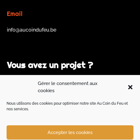
Email
info@aucoindufeu.be
Vous avez un projet ?
Un spécialiste s'occupera de votre demande dans les
Gérer le consentement aux
meilleurs délais.
cookies
Nous utilisons des cookies pour optimiser notre site Au Coin du Feu et
Contactez-nous !
nos services.
Accepter les cookies
SAV
Vie Privée
Cookies
Conditions générales