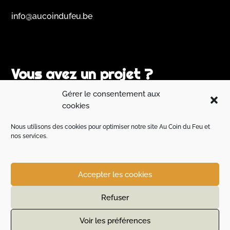
info@aucoindufeu.be
Vous avez un projet ?
Gérer le consentement aux
Un spécialiste s'occupera de votre demande dans les
cookies
meilleurs délais.
Nous utilisons des cookies pour optimiser notre site Au Coin du Feu et
nos services.
Contactez-nous !
Accepter les cookies
SAV
Vie Privée
Cookies
Conditions générales
Refuser
© 2026 All right reserved - Design C9 Communication
Voir les préférences