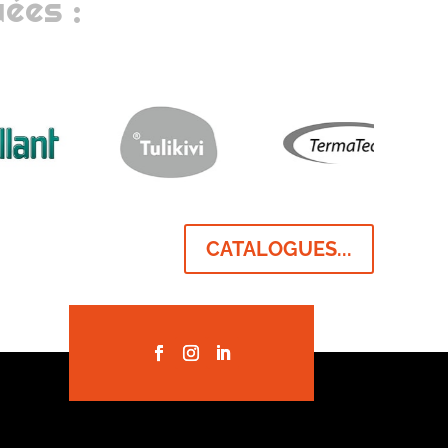
ées :
CATALOGUES...