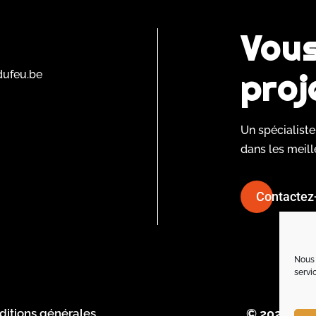
Vous
proj
dufeu.be
Un spécialist
dans les meill
Contactez-
Nous 
servi
ditions générales
© 2026 All